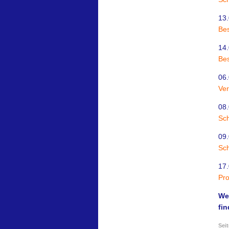
13.
Bes
14.
Bes
06.
Ver
08.
Sch
09.
Sch
17.
Pro
We
fi
Seit