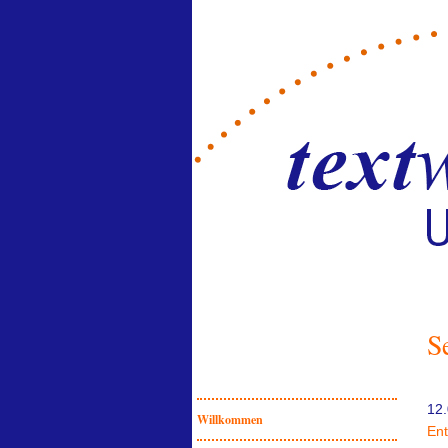
S
12.
Willkommen
Ent