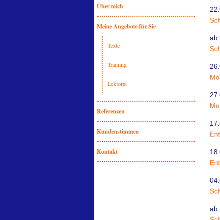
Über mich
22.
Sch
Meine Angebote für Sie
ab 
Texte
Sch
Training
26.
Mod
Lektorat
27.
Mod
Referenzen
17.
Kundenstimmen
Ent
Kontakt
18.
Ent
04.
Sch
ab 
Sch