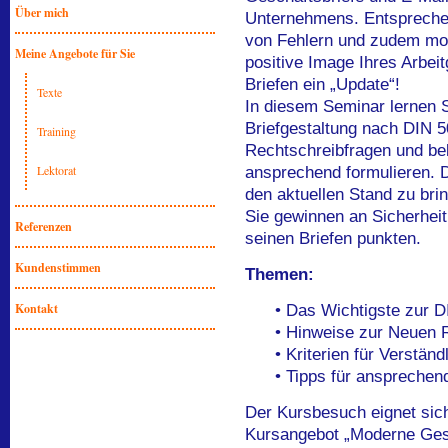
Über mich
Unternehmens. Entsprechen 
von Fehlern und zudem mode
Meine Angebote für Sie
positive Image Ihres Arbei
Briefen ein „Update“!
Texte
In diesem Seminar lernen S
Briefgestaltung nach DIN 5
Training
Rechtschreibfragen und b
Lektorat
ansprechend formulieren. Da
den aktuellen Stand zu bri
Sie gewinnen an Sicherhei
Referenzen
seinen Briefen punkten.
Kundenstimmen
Themen:
Kontakt
• Das Wichtigste zur 
• Hinweise zur Neuen 
• Kriterien für Verstän
• Tipps für ansprechen
Der Kursbesuch eignet sic
Kursangebot „Moderne Ges