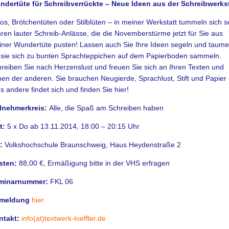
ndertüte für Schreibverrückte – Neue Ideen aus der Schreibwerkst
os, Brötchentüten oder Stilblüten – in meiner Werkstatt tummeln sich se
ren lauter Schreib-Anlässe, die die Novemberstürme jetzt für Sie aus
ner Wundertüte pusten! Lassen auch Sie Ihre Ideen segeln und taume
 sie sich zu bunten Sprachteppichen auf dem Papierboden sammeln.
reiben Sie nach Herzenslust und freuen Sie sich an Ihren Texten und
en der anderen. Sie brauchen Neugierde, Sprachlust, Stift und Papier
es andere findet sich und finden Sie hier!
ilnehmerkreis:
Alle, die Spaß am Schreiben haben
t:
5 x Do ab 13.11.2014,
18:00 – 20:15 Uhr
t:
Volkshochschule Braunschweig, Haus Heydenstraße 2
sten:
88,00 €, Ermäßigung bitte in der VHS erfragen
minarnummer:
FKL 06
meldung
hier
ntakt:
info(at)textwerk-loeffler.de