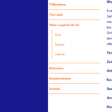
Wu
Willkommen
Fot
Über mich
Jah
mei
Meine Angebote für Sie
bis
Sch
Texte
den
all
Training
Te
Lektorat
Zei
Referenzen
Or
Kundenstimmen
Ko
Kontakt
Se
An
Ko