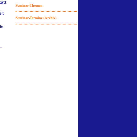
att
Seminar-Themen
it
Seminar-Termine (Archiv)
ln,
 –