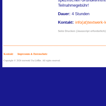
spezifischen Grundkenntnis
Teilnahmegebühr!
Dauer:
4 Stunden
Kontakt:
info(at)textwerk-l
Seite Drucken (Javascript erforderlich)
Kontakt
Impressum & Datenschutz
Copyright © 2026 textwerk Uta Löffler. All rights reserved.