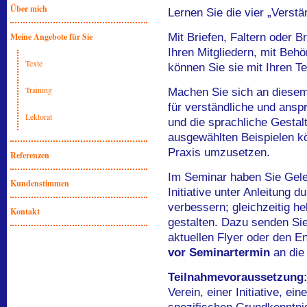
Über mich
Lernen Sie die vier „Verst
Meine Angebote für Sie
Mit Briefen, Faltern oder B
Ihren Mitgliedern, mit Beh
Texte
können Sie sie mit Ihren T
Training
Machen Sie sich an diesem 
für verständliche und ansp
Lektorat
und die sprachliche Gestal
ausgewählten Beispielen kö
Praxis umzusetzen.
Referenzen
Im Seminar haben Sie Geleg
Kundenstimmen
Initiative unter Anleitung 
verbessern; gleichzeitig h
Kontakt
gestalten. Dazu senden Sie
aktuellen Flyer oder den En
vor Seminartermin
an die
Teilnahmevoraussetzung
Verein, einer Initiative, ei